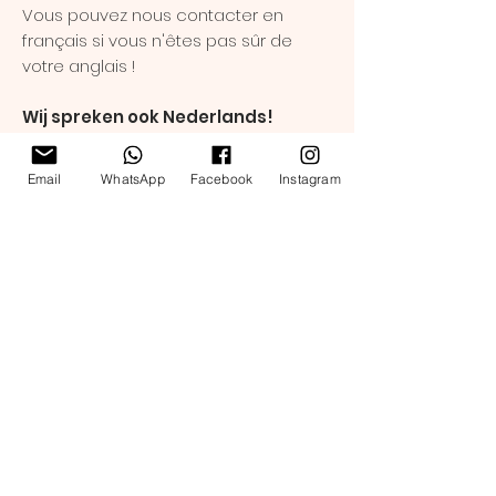
Vous pouvez nous contacter en
français si vous n'êtes pas sûr de
votre anglais !
Wij spreken ook Nederlands!
Je kan contact met ons opnemen in
het Nederlands als je niet zeker bent
Email
WhatsApp
Facebook
Instagram
van je Engels!
Follow us on social media for
all the latest news!
English Youth Theatre
is a part of
The Umbrella Factory asbl/vzw
209 Boulevard Léopold II, 1080 Brussels
team@eyt.be
Tel: +32 455 12 56 51